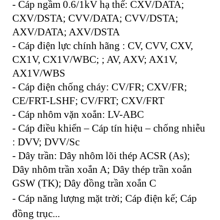
- Cáp ngầm 0.6/1kV hạ thế: CXV/DATA;
CXV/DSTA; CVV/DATA; CVV/DSTA;
AXV/DATA; AXV/DSTA
- Cáp điện lực chính hãng : CV, CVV, CXV,
CX1V, CX1V/WBC; ; AV, AXV; AX1V,
AX1V/WBS
- Cáp điện chống cháy: CV/FR; CXV/FR;
CE/FRT-LSHF; CV/FRT; CXV/FRT
- Cáp nhôm vặn xoắn: LV-ABC
- Cáp điều khiển – Cáp tín hiệu – chống nhiễu
: DVV; DVV/Sc
- Dây trần: Dây nhôm lõi thép ACSR (As);
Dây nhôm trần xoắn A; Dây thép trần xoắn
GSW (TK); Dây đồng trần xoắn C
- Cáp năng lượng mặt trời; Cáp điện kế; Cáp
đồng trục...