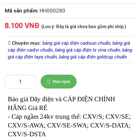
Mã sản phẩm:
HH000280
8.100 VNĐ
(
Lưu ý:
Đây là giá chưa bao gồm phí ship.)
Chuyên mục:
bảng giá cáp điện cadisun chuẩn
,
bảng giá
cáp điện cadivi chuẩn
,
bảng giá cáp điện ls vina chuẩn
,
bảng
giá cáp điện taya chuẩn
,
bảng giá cáp điện goldcup chuẩn
Mua ngay
Báo giá Dây điện và CÁP ĐIỆN CHÍNH
HÃNG Giá RẺ
- Cáp ngầm 24kv trung thế: CXV/S; CXV/SE;
CXV/S-AWA; CXV/SE-SWA; CXV/S-DATA;
CXV/S-DSTA